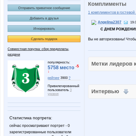
Комплименты
Отправить приватное сообщение
1 комплиментов в гостевой 
Добавить в друзья
Angelina2307
19.
Игнорировать
С ДНЕМ РОЖДЕНИЯ
Сделать подарок
Вы не авторизованы! Чтоб
Совместная покупка: сбор предоплаты,
раздачи
популярность:
Метки лидеров
-5
5758 место
↓
рейтинг
3900
?
Привилегированный
пользователь
3
Интервью
уровня
Статистика портрета:
сейчас просматривают портрет - 0
зарегистрированные пользователи